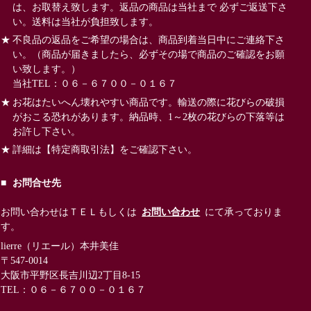
は、お取替え致します。返品の商品は当社まで 必ずご返送下さ
い。送料は当社が負担致します。
不良品の返品をご希望の場合は、商品到着当日中にご連絡下さ
い。（商品が届きましたら、必ずその場で商品のご確認をお願
い致します。）
当社TEL：０６－６７００－０１６７
お花はたいへん壊れやすい商品です。輸送の際に花びらの破損
がおこる恐れがあります。納品時、1～2枚の花びらの下落等は
お許し下さい。
詳細は
【特定商取引法】
をご確認下さい。
お問合せ先
お問い合わせはＴＥＬもしくは
お問い合わせ
にて承っておりま
す。
lierre（リエール）本井美佳
〒547-0014
大阪市平野区長吉川辺2丁目8-15
TEL：０６－６７００－０１６７