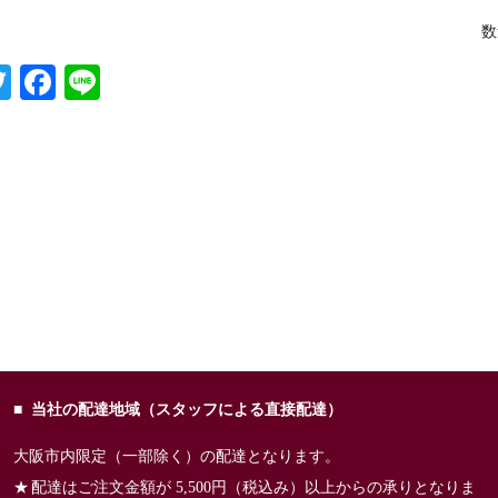
数
T
Fa
Li
wi
ce
ne
tte
bo
r
ok
当社の配達地域（スタッフによる直接配達）
大阪市内限定（一部除く）の配達となります。
配達はご注文金額が 5,500円（税込み）以上からの承りとなりま