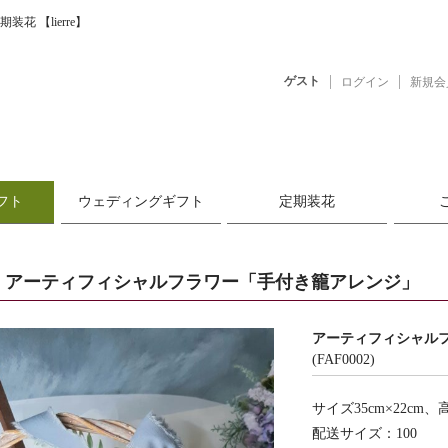
定期装花
【lierre】
ゲスト
ログイン
新規会
フト
ウェディングギフト
定期装花
アーティフィシャルフラワー「手付き籠アレンジ」
アーティフィシャル
(FAF0002)
サイズ35cm×22cm、高
配送サイズ：100