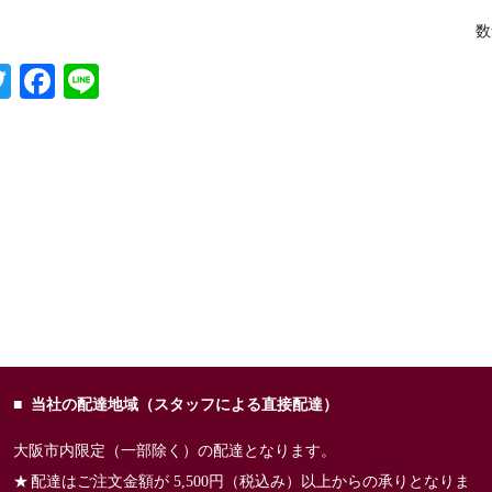
数
T
Fa
Li
wi
ce
ne
tte
bo
r
ok
当社の配達地域（スタッフによる直接配達）
大阪市内限定（一部除く）の配達となります。
配達はご注文金額が 5,500円（税込み）以上からの承りとなりま