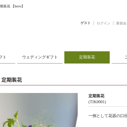
定期装花
【lierre】
ゲスト
ログイン
新規会
フト
ウェディングギフト
定期装花
定期装花
定期装花
(TIK0001)
一例として花器の口径