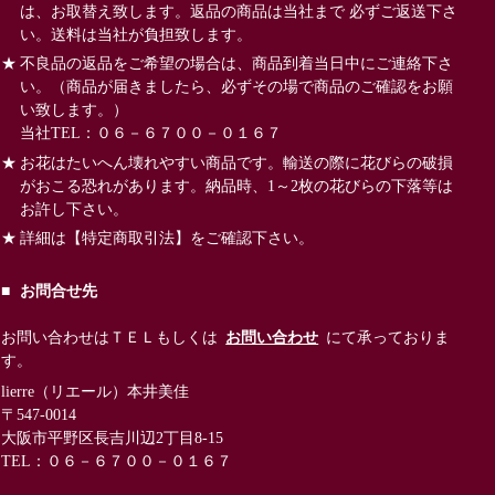
は、お取替え致します。返品の商品は当社まで 必ずご返送下さ
い。送料は当社が負担致します。
不良品の返品をご希望の場合は、商品到着当日中にご連絡下さ
い。（商品が届きましたら、必ずその場で商品のご確認をお願
い致します。）
当社TEL：０６－６７００－０１６７
お花はたいへん壊れやすい商品です。輸送の際に花びらの破損
がおこる恐れがあります。納品時、1～2枚の花びらの下落等は
お許し下さい。
詳細は
【特定商取引法】
をご確認下さい。
お問合せ先
お問い合わせはＴＥＬもしくは
お問い合わせ
にて承っておりま
す。
lierre（リエール）本井美佳
〒547-0014
大阪市平野区長吉川辺2丁目8-15
TEL：０６－６７００－０１６７